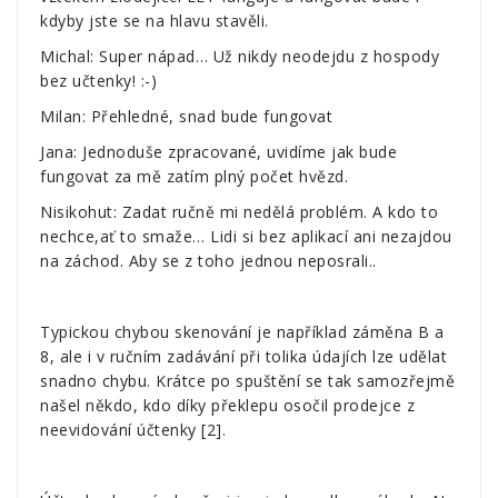
kdyby jste se na hlavu stavěli.
Michal: Super nápad… Už nikdy neodejdu z hospody
bez učtenky! :-)
Milan: Přehledné, snad bude fungovat
Jana: Jednoduše zpracované, uvidíme jak bude
fungovat za mě zatím plný počet hvězd.
Nisikohut: Zadat ručně mi nedělá problém. A kdo to
nechce,ať to smaže… Lidi si bez aplikací ani nezajdou
na záchod. Aby se z toho jednou neposrali..
Typickou chybou skenování je například záměna B a
8, ale i v ručním zadávání při tolika údajích lze udělat
snadno chybu. Krátce po spuštění se tak samozřejmě
našel někdo, kdo díky překlepu osočil prodejce z
neevidování účtenky [
2
].