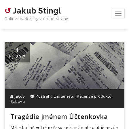
Skip
to
↺ Jakub Stingl
content
Toggl
Online marketing z druhé strany
navig
1
Říj, 2017
,
,
Jakub
Postřehy z internetu
Recenze produktů
Zábava
Tragédie jménem Účtenkovka
Máte hodně volného času se kterým absolutně nevíte