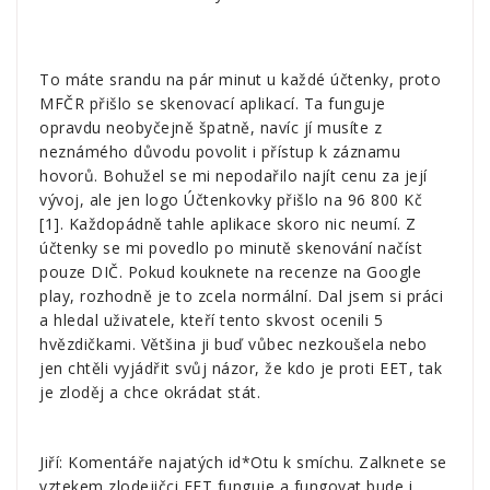
To máte srandu na pár minut u každé účtenky, proto
MFČR přišlo se skenovací aplikací. Ta funguje
opravdu neobyčejně špatně, navíc jí musíte z
neznámého důvodu povolit i přístup k záznamu
hovorů. Bohužel se mi nepodařilo najít cenu za její
vývoj, ale jen logo Účtenkovky přišlo na 96 800 Kč
[
1
]. Každopádně tahle aplikace skoro nic neumí. Z
účtenky se mi povedlo po minutě skenování načíst
pouze DIČ. Pokud kouknete na recenze na Google
play, rozhodně je to zcela normální. Dal jsem si práci
a hledal uživatele, kteří tento skvost ocenili 5
hvězdičkami. Většina ji buď vůbec nezkoušela nebo
jen chtěli vyjádřit svůj názor, že kdo je proti EET, tak
je zloděj a chce okrádat stát.
Jiří: Komentáře najatých id*Otu k smíchu. Zalknete se
vztekem zlodejičci EET funguje a fungovat bude i